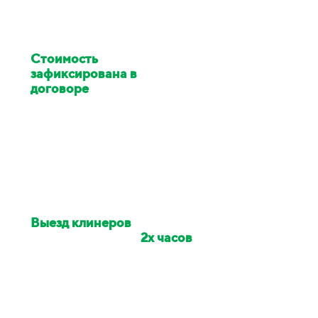
Стоимость
клининга
зафиксирована в
договоре
Цена изменилась в ходе
работ - услуги клининга за
наш счёт
Выезд клинеров
на
объект в течении
2х часов
Если сотрудники опоздали -
сделаем скидку на заказ 10%