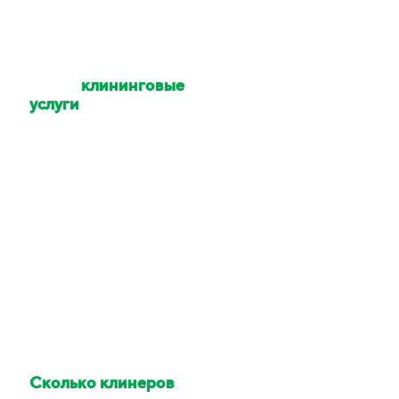
Какие
клининговые
услуги
Вы
оказываете?
Уборка квартир,
коттеджей, домов,
офисов, помещений,
территории. Мойка
окон и техники. Услуги
химчистки.
Сколько клинеров