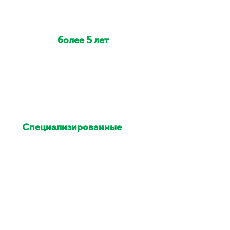
Наши клинеры с опытом
работы
более 5 лет
Индивидуально на объект
выезжает от 2 до 6 клинеров
Специализированные
химия и оборудование
Остались недовольны
уборкой - исправим в этот же
день