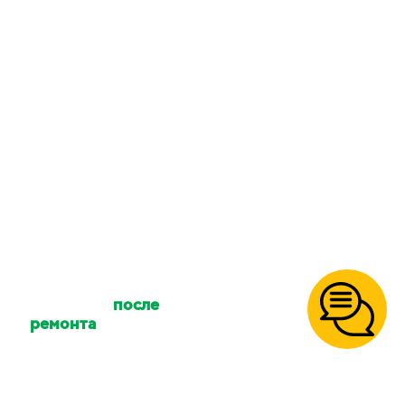
приедет делать
уборку?
Количество клинеров
зависит от размера
вашего объекта и типа
уборки. Количество
сотрудников можно
уточнять.
Осуществляете ли
вы уборку
после
ремонта
?
Да, так же уборку
после
пожара
,
после потопа
,
умершего, перед