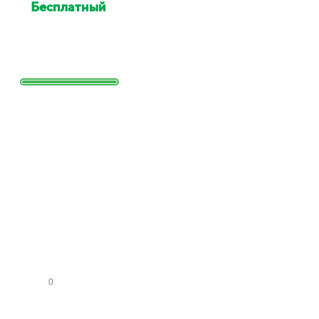
Бесплатный
выезд
специалиста для оценки
Выезд сотрудника для точной
оценки работ и стоимости
Заполните
форму и
получите
расчет
стоимости
КО
МН
АТ
СА