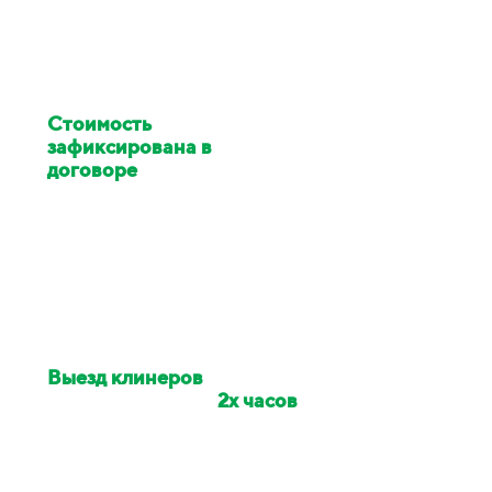
Стоимость
клининга
зафиксирована в
договоре
Цена изменилась в ходе
работ - услуги клининга за
наш счёт
Выезд клинеров
на
объект в течении
2х часов
Если сотрудники опоздали -
сделаем скидку на заказ 10%