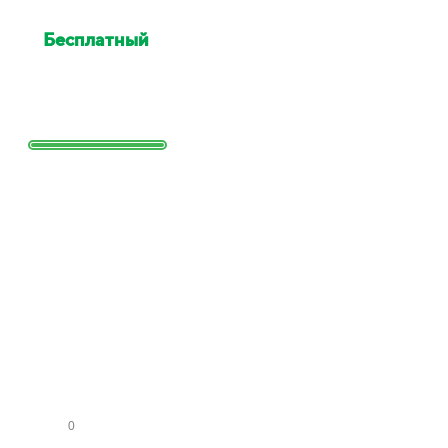
Бесплатный
выезд
специалиста для оценки
Выезд сотрудника для точной
оценки работ и стоимости
Заполните
форму и
получите
расчет
стоимости
КО
МН
АТ