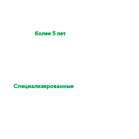
Наши клинеры с опытом
работы
более 5 лет
Индивидуально на объект
выезжает от 2 до 6 клинеров
Специализированные
химия и оборудование
Остались недовольны
уборкой - исправим в этот же
день