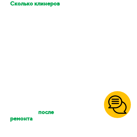
Сколько клинеров
приедет делать
уборку?
Количество клинеров
зависит от размера
вашего объекта и типа
уборки. Количество
сотрудников можно
уточнять.
Осуществляете ли
вы уборку
после
ремонта
?
Да, так же уборку
после
пожара
,
после потопа
,