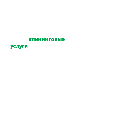
Какие
клининговые
услуги
Вы
оказываете?
Уборка квартир,
коттеджей, домов,
офисов, помещений,
территории. Мойка
окон и техники. Услуги
химчистки.