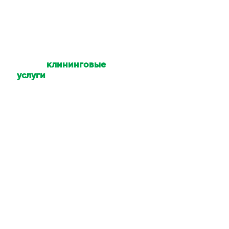
Какие
клининговые
услуги
Вы
оказываете?
Уборка квартир,
коттеджей, домов,
офисов, помещений,
территории. Мойка
окон и техники. Услуги
химчистки.