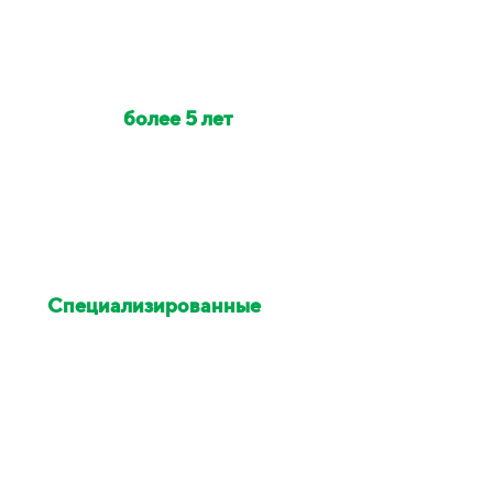
Наши клинеры с опытом
работы
более 5 лет
Индивидуально на объект
выезжает от 2 до 6 клинеров
Специализированные
химия и оборудование
Остались недовольны
уборкой - исправим в этот же
день