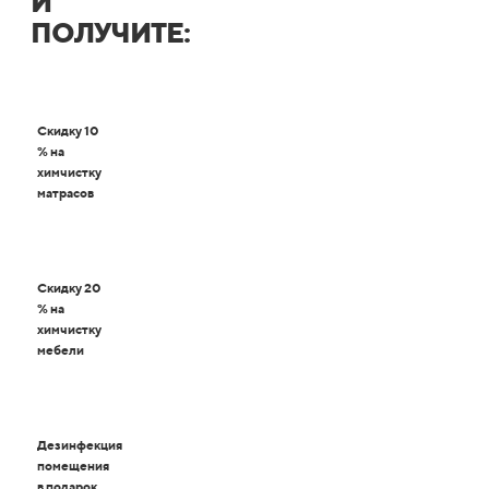
И
ПОЛУЧИТЕ:
Скидку 10
% на
химчистку
матрасов
Скидку 20
% на
химчистку
мебели
Дезинфекция
помещения
в подарок