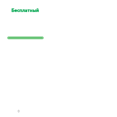
Бесплатный
выезд
специалиста для оценки
Выезд сотрудника для точной
оценки работ и стоимости
Заполните
форму и
получите
расчет
стоимости
КО
МН
АТ