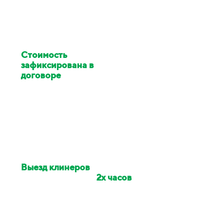
Стоимость
клининга
зафиксирована в
договоре
Цена изменилась в ходе
работ - услуги клининга за
наш счёт
Выезд клинеров
на
объект в течении
2х часов
Если сотрудники опоздали -
сделаем скидку на заказ 10%