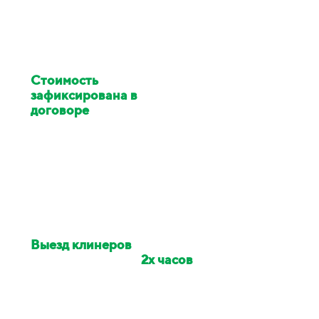
Стоимость
клининга
зафиксирована в
договоре
Цена изменилась в ходе
работ - услуги клининга за
наш счёт
Выезд клинеров
на
объект в течении
2х часов
Если сотрудники опоздали -
сделаем скидку на заказ 10%