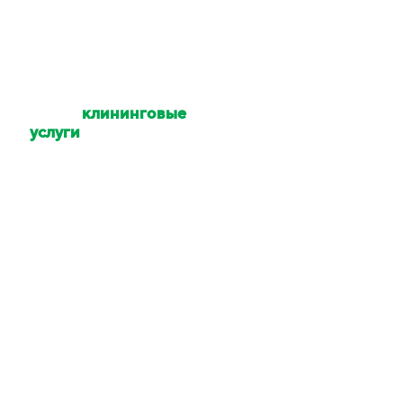
Какие
клининговые
услуги
Вы
оказываете?
Уборка квартир,
коттеджей, домов,
офисов, помещений,
территории. Мойка
окон и техники. Услуги
химчистки.