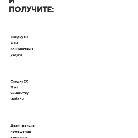
И
ПОЛУЧИТЕ:
Скидку 10
% на
клининговые
услуги
Скидку 20
% на
химчистку
мебели
Дезинфекция
помещения
в подарок