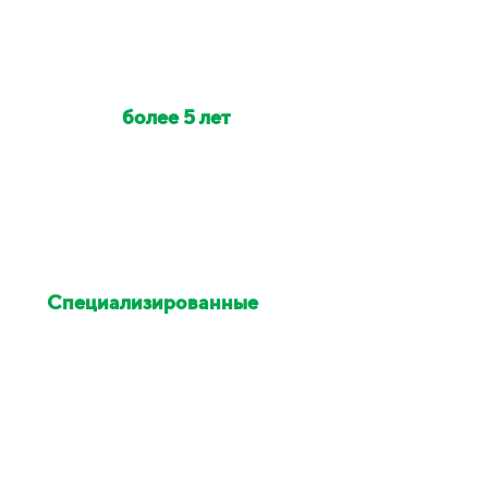
Наши клинеры с опытом
работы
более 5 лет
Индивидуально на объект
выезжает от 2 до 6 клинеров
Специализированные
химия и оборудование
Остались недовольны
уборкой - исправим в этот же
день