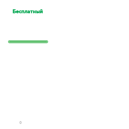
Бесплатный
выезд
специалиста для оценки
Выезд сотрудника для точной
оценки работ и стоимости
Заполните
форму и
получите
расчет
стоимости
КО
МН
АТ