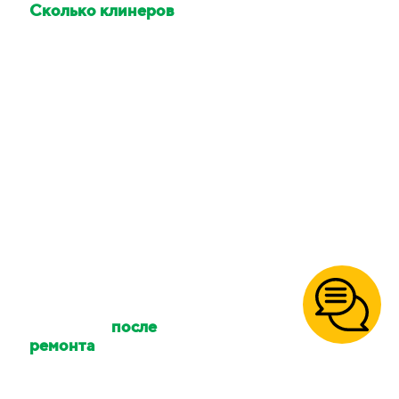
Сколько клинеров
приедет делать
уборку?
Количество клинеров
зависит от размера
вашего объекта и типа
уборки. Количество
сотрудников можно
уточнять.
Осуществляете ли
вы уборку
после
ремонта
?
Да, так же уборку
после
пожара
,
после потопа
,