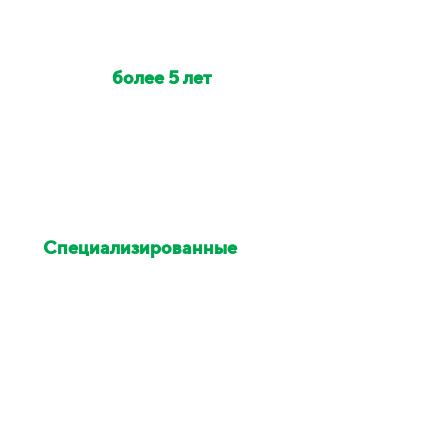
Наши клинеры с опытом
работы
более 5 лет
Индивидуально на объект
выезжает от 2 до 6 клинеров
Специализированные
химия и оборудование
Остались недовольны
уборкой - исправим в этот же
день