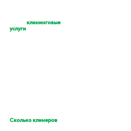
Какие
клининговые
услуги
Вы
оказываете?
Уборка квартир,
коттеджей, домов,
офисов, помещений,
территории. Мойка
окон и техники. Услуги
химчистки.
Сколько клинеров
приедет делать