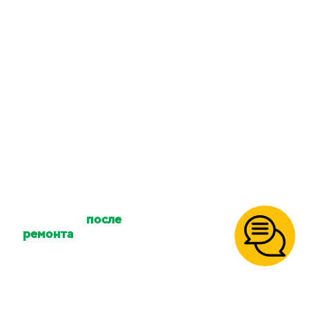
уборку?
Количество клинеров
зависит от размера
вашего объекта и типа
уборки. Количество
сотрудников можно
уточнять.
Осуществляете ли
вы уборку
после
ремонта
?
Да, так же уборку
после
пожара
,
после потопа
,
умершего, перед
рождением ребенка,