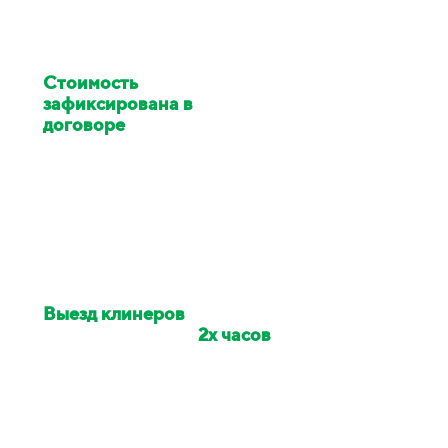
Стоимость
клининга
зафиксирована в
договоре
Цена изменилась в ходе
работ - услуги клининга за
наш счёт
Выезд клинеров
на
объект в течении
2х часов
Если сотрудники опоздали -
сделаем скидку на заказ 10%