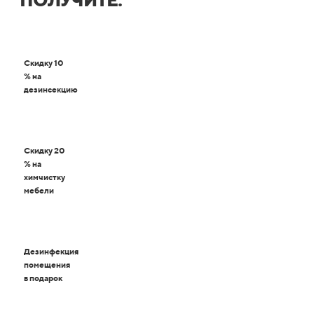
ПОЛУЧИТЕ:
Скидку 10
% на
дезинсекцию
Скидку 20
% на
химчистку
мебели
Дезинфекция
помещения
в подарок