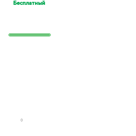
Бесплатный
выезд
специалиста для оценки
Выезд сотрудника для точной
оценки работ и стоимости
Заполните
форму и
получите
расчет
стоимости
КО
МН
АТ
СА