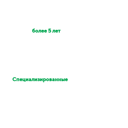
Наши клинеры с опытом
работы
более 5 лет
Индивидуально на объект
выезжает от 2 до 6 клинеров
Специализированные
химия и оборудование
Остались недовольны
уборкой - исправим в этот же
день