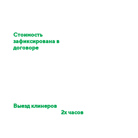
Стоимость
клининга
зафиксирована в
договоре
Цена изменилась в ходе
работ - услуги клининга за
наш счёт
Выезд клинеров
на
объект в течении
2х часов
Если сотрудники опоздали -
сделаем скидку на заказ 10%