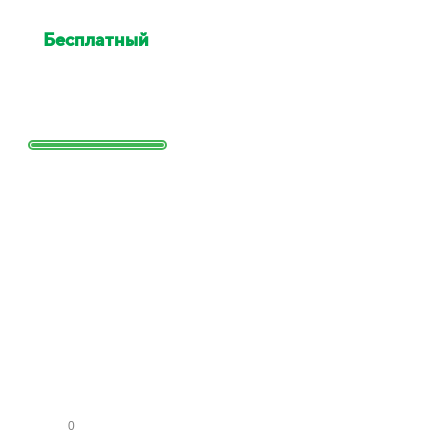
Бесплатный
выезд
специалиста для оценки
Выезд сотрудника для точной
оценки работ и стоимости
Заполните
форму и
получите
расчет
стоимости
КО
МН
АТ