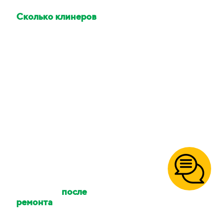
Сколько клинеров
приедет делать
уборку?
Количество клинеров
зависит от размера
вашего объекта и типа
уборки. Количество
сотрудников можно
уточнять.
Осуществляете ли
вы уборку
после
ремонта
?
Да, так же уборку
после