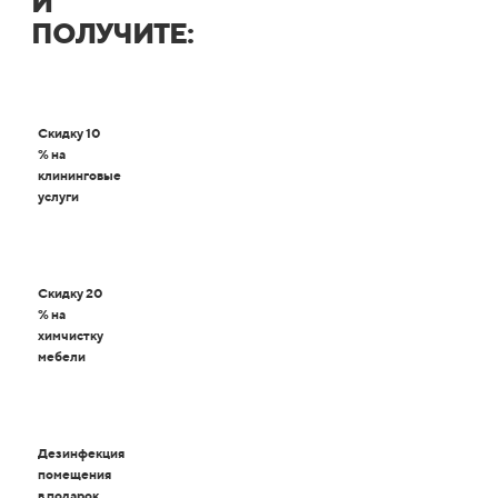
И
ПОЛУЧИТЕ:
Скидку 10
% на
клининговые
услуги
Скидку 20
% на
химчистку
мебели
Дезинфекция
помещения
в подарок