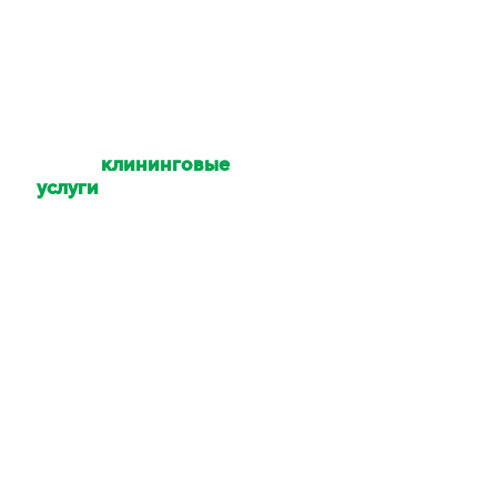
Какие
клининговые
услуги
Вы
оказываете?
Уборка квартир,
коттеджей, домов,
офисов, помещений,
территории. Мойка
окон и техники. Услуги
химчистки.