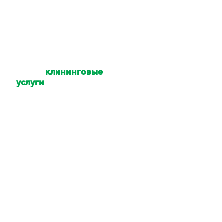
Какие
клининговые
услуги
Вы
оказываете?
Уборка квартир,
коттеджей, домов,
офисов, помещений,
территории. Мойка
окон и техники. Услуги
химчистки.