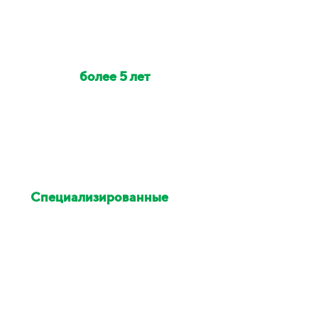
Наши клинеры с опытом
работы
более 5 лет
Индивидуально на объект
выезжает от 2 до 6 клинеров
Специализированные
химия и оборудование
Остались недовольны
уборкой - исправим в этот же
день