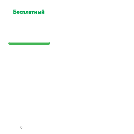
Бесплатный
выезд
специалиста для оценки
Выезд сотрудника для точной
оценки работ и стоимости
Заполните
форму и
получите
расчет
стоимости
КО
МН
АТ