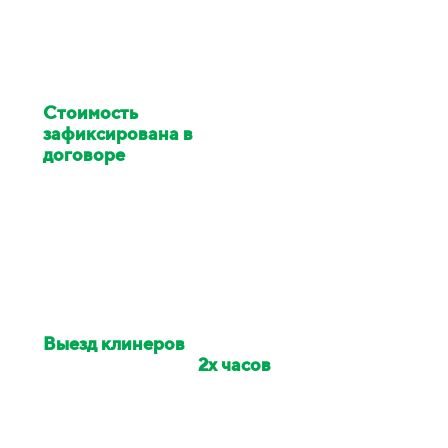
Стоимость
клининга
зафиксирована в
договоре
Цена изменилась в ходе
работ - услуги клининга за
наш счёт
Выезд клинеров
на
объект в течении
2х часов
Если сотрудники опоздали -
сделаем скидку на заказ 10%