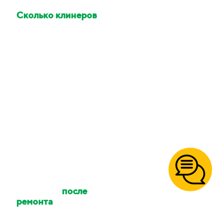
Сколько клинеров
приедет делать
уборку?
Количество клинеров
зависит от размера
вашего объекта и типа
уборки. Количество
сотрудников можно
уточнять.
Осуществляете ли
вы уборку
после
ремонта
?
Да, так же уборку
после