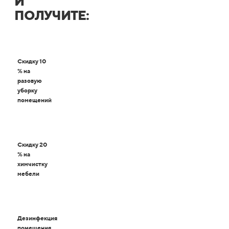
И
ПОЛУЧИТЕ:
Скидку 10
% на
разовую
уборку
помещений
Скидку 20
% на
химчистку
мебели
Дезинфекция
помещения