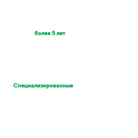
Наши клинеры с опытом
работы
более 5 лет
Индивидуально на объект
выезжает от 2 до 6 клинеров
Специализированные
химия и оборудование
Остались недовольны
уборкой - исправим в этот же
день