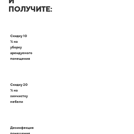
И
ПОЛУЧИТЕ:
Скидку 10
% на
уборку
арендуемого
помещения
Скидку 20
% на
химчистку
мебели
Дезинфекция
помещения