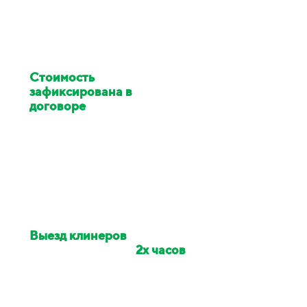
Стоимость
клининга
зафиксирована в
договоре
Цена изменилась в ходе
работ - услуги клининга за
наш счёт
Выезд клинеров
на
объект в течении
2х часов
Если сотрудники опоздали -
сделаем скидку на заказ 10%