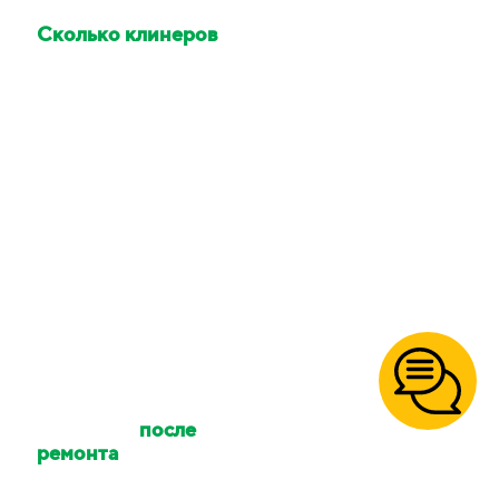
Сколько клинеров
приедет делать
уборку?
Количество клинеров
зависит от размера
вашего объекта и типа
уборки. Количество
сотрудников можно
уточнять.
Осуществляете ли
вы уборку
после
ремонта
?
Да, так же уборку
после