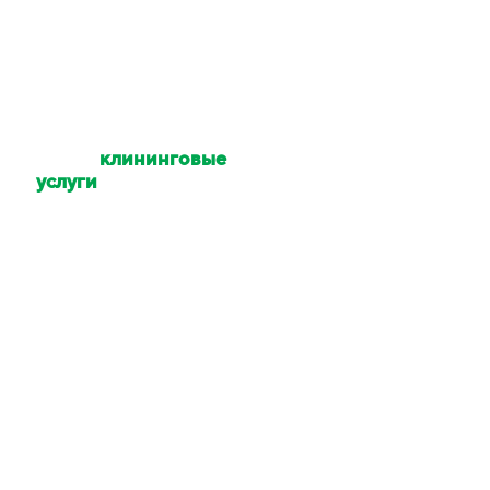
Какие
клининговые
услуги
Вы
оказываете?
Уборка квартир,
коттеджей, домов,
офисов, помещений,
территории. Мойка
окон и техники. Услуги
химчистки.