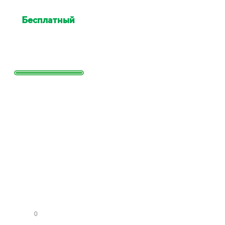
Бесплатный
выезд
специалиста для оценки
Выезд сотрудника для точной
оценки работ и стоимости
Заполните
форму и
получите
расчет
стоимости
КО
МН
АТ