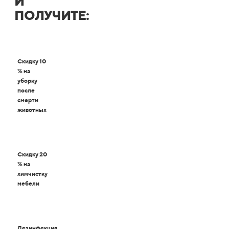
И
ПОЛУЧИТЕ:
Скидку 10
% на
уборку
после
смерти
животных
Скидку 20
% на
химчистку
мебели
Дезинфекция