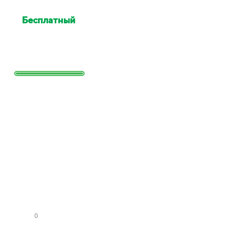
Бесплатный
выезд
специалиста для оценки
Выезд сотрудника для точной
оценки работ и стоимости
Заполните
форму и
получите
расчет
стоимости
КО
МН
АТ