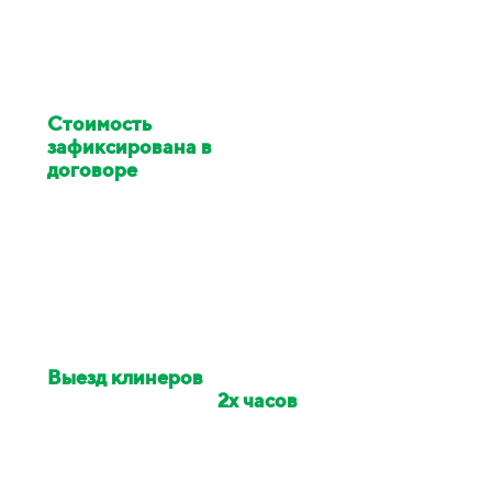
Стоимость
клининга
зафиксирована в
договоре
Цена изменилась в ходе
работ - услуги клининга за
наш счёт
Выезд клинеров
на
объект в течении
2х часов
Если сотрудники опоздали -
сделаем скидку на заказ 10%