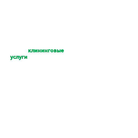
ОТВЕТЫ НА ВАШИ ВОПРОСЫ
Какие
клининговые
услуги
Вы
оказываете?
Уборка квартир,
коттеджей, домов,
офисов, помещений,
территории. Мойка
окон и техники. Услуги
химчистки.