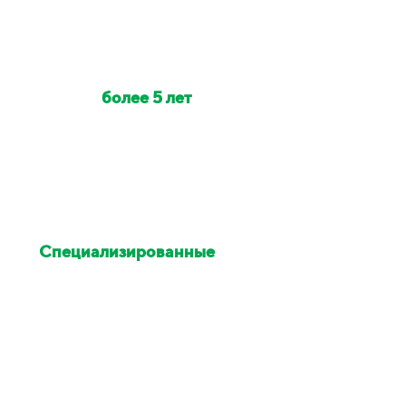
Наши клинеры с опытом
работы
более 5 лет
Индивидуально на объект
выезжает от 2 до 6 клинеров
Специализированные
химия и оборудование
Остались недовольны
уборкой - исправим в этот же
день