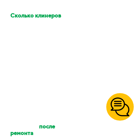
Сколько клинеров
приедет делать
уборку?
Количество клинеров
зависит от размера
вашего объекта и типа
уборки. Количество
сотрудников можно
уточнять.
Осуществляете ли
вы уборку
после
ремонта
?