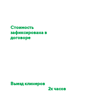
Стоимость
клининга
зафиксирована в
договоре
Цена изменилась в ходе
работ - услуги клининга за
наш счёт
Выезд клинеров
на
объект в течении
2х часов
Если сотрудники опоздали -
сделаем скидку на заказ 10%