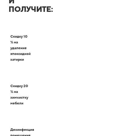
И
ПОЛУЧИТЕ:
Скидку 10
% на
удаление
эпоксидной
затирки
Скидку 20
% на
химчистку
мебели
Дезинфекция
помещения