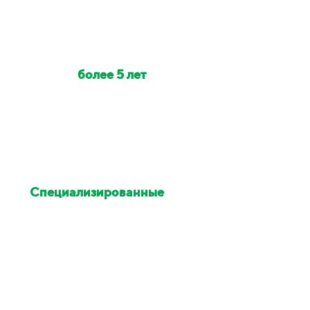
Наши клинеры с опытом
работы
более 5 лет
Индивидуально на объект
выезжает от 2 до 6 клинеров
Специализированные
химия и оборудование
Остались недовольны
уборкой - исправим в этот же
день