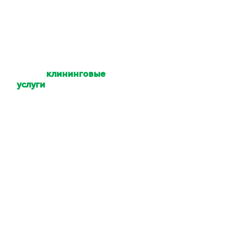
Какие
клининговые
услуги
Вы
оказываете?
Уборка квартир,
коттеджей, домов,
офисов, помещений,
территории. Мойка
окон и техники. Услуги
химчистки.