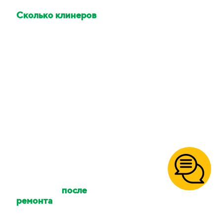
Сколько клинеров
приедет делать
уборку?
Количество клинеров
зависит от размера
вашего объекта и типа
уборки. Количество
сотрудников можно
уточнять.
Осуществляете ли
вы уборку
после
ремонта
?
Да, так же уборку
после