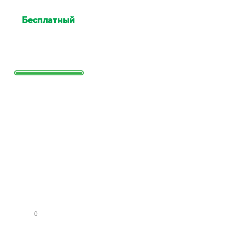
Бесплатный
выезд
специалиста для оценки
Выезд сотрудника для точной
оценки работ и стоимости
Заполните
форму и
получите
расчет
стоимости
КО
МН
АТ