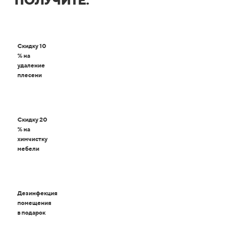
ПОЛУЧИТЕ:
Скидку 10
% на
удаление
плесени
Скидку 20
% на
химчистку
мебели
Дезинфекция
помещения
в подарок