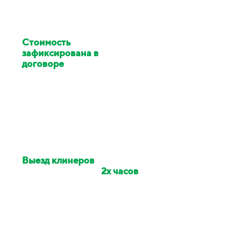
Стоимость
клининга
зафиксирована в
договоре
Цена изменилась в ходе
работ - услуги клининга за
наш счёт
Выезд клинеров
на
объект в течении
2х часов
Если сотрудники опоздали -
сделаем скидку на заказ 10%