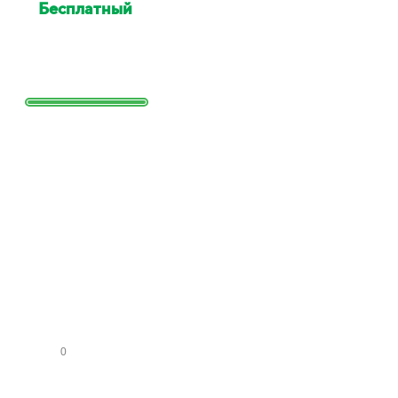
Бесплатный
выезд
специалиста для оценки
Выезд сотрудника для точной
оценки работ и стоимости
Заполните
форму и
получите
расчет
стоимости
КО
МН
АТ
СА