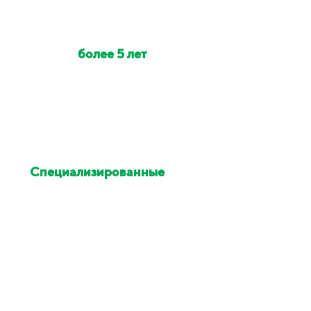
Наши клинеры с опытом
работы
более 5 лет
Индивидуально на объект
выезжает от 2 до 6 клинеров
Специализированные
химия и оборудование
Остались недовольны
уборкой - исправим в этот же
день