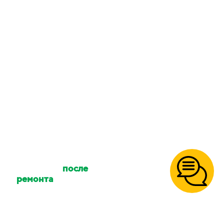
приедет делать
уборку?
Количество клинеров
зависит от размера
вашего объекта и типа
уборки. Количество
сотрудников можно
уточнять.
Осуществляете ли
вы уборку
после
ремонта
?
Да, так же уборку
после
пожара
,
после потопа
,
умершего, перед