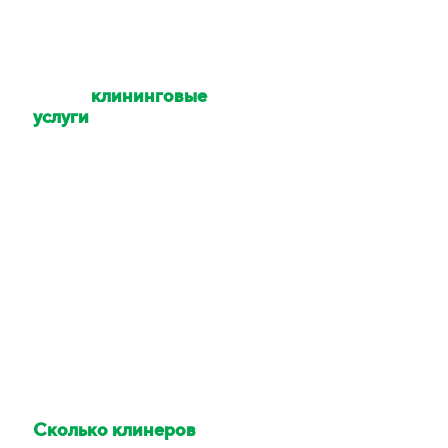
Какие
клининговые
услуги
Вы
оказываете?
Уборка квартир,
коттеджей, домов,
офисов, помещений,
территории. Мойка
окон и техники. Услуги
химчистки.
Сколько клинеров