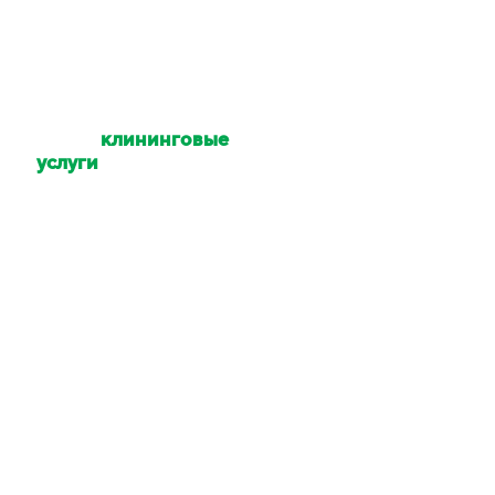
Какие
клининговые
услуги
Вы
оказываете?
Уборка квартир,
коттеджей, домов,
офисов, помещений,
территории. Мойка
окон и техники. Услуги
химчистки.