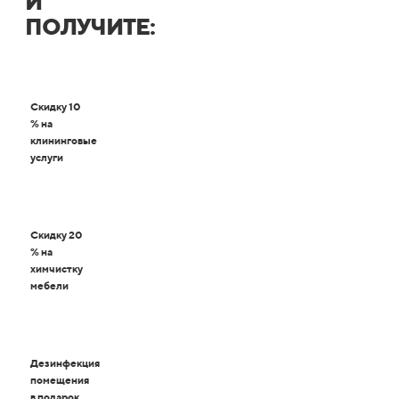
И
ПОЛУЧИТЕ:
Скидку 10
% на
клининговые
услуги
Скидку 20
% на
химчистку
мебели
Дезинфекция
помещения
в подарок