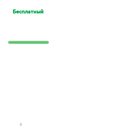
Бесплатный
выезд
специалиста для оценки
Выезд сотрудника для точной
оценки работ и стоимости
Заполните
форму и
получите
расчет
стоимости
КО
МН
АТ