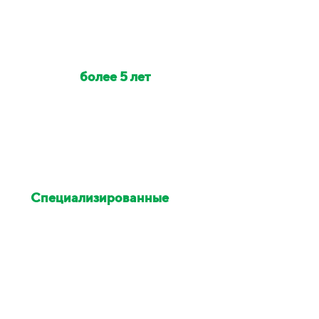
Наши клинеры с опытом
работы
более 5 лет
Индивидуально на объект
выезжает от 2 до 6 клинеров
Специализированные
химия и оборудование
Остались недовольны
уборкой - исправим в этот же
день