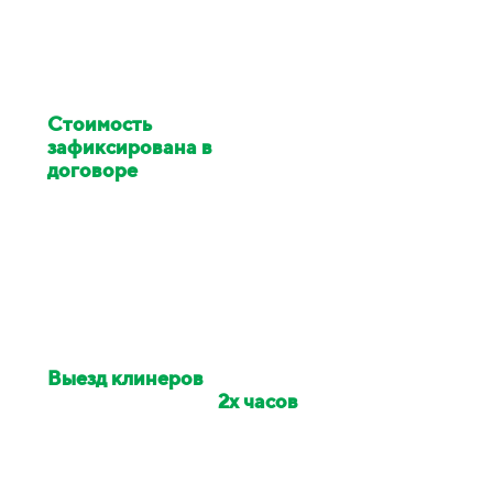
Стоимость
клининга
зафиксирована в
договоре
Цена изменилась в ходе
работ - услуги клининга за
наш счёт
Выезд клинеров
на
объект в течении
2х часов
Если сотрудники опоздали -
сделаем скидку на заказ 10%