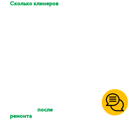
Сколько клинеров
приедет делать
уборку?
Количество клинеров
зависит от размера
вашего объекта и типа
уборки. Количество
сотрудников можно
уточнять.
Осуществляете ли
вы уборку
после
ремонта
?
Да, так же уборку
после
пожара
,
после потопа
,